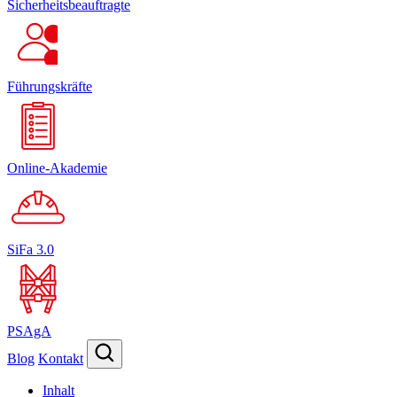
Sicherheitsbeauftragte
Führungskräfte
Online-Akademie
SiFa 3.0
PSAgA
Blog
Kontakt
Inhalt