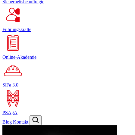
Sicherheitsbeauftragte
Führungskräfte
Online-Akademie
SiFa 3.0
PSAgA
Blog
Kontakt