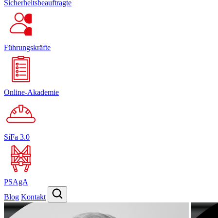
Sicherheitsbeauftragte
Führungskräfte
Online-Akademie
SiFa 3.0
PSAgA
Blog
Kontakt